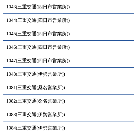
1043
(
三重交通(四日市営業所)
)
1044
(
三重交通(四日市営業所)
)
1045
(
三重交通(四日市営業所)
)
1046
(
三重交通(四日市営業所)
)
1047
(
三重交通(四日市営業所)
)
1048
(
三重交通(伊勢営業所)
)
1081
(
三重交通(桑名営業所)
)
1082
(
三重交通(桑名営業所)
)
1083
(
三重交通(伊勢営業所)
)
1084
(
三重交通(伊勢営業所)
)