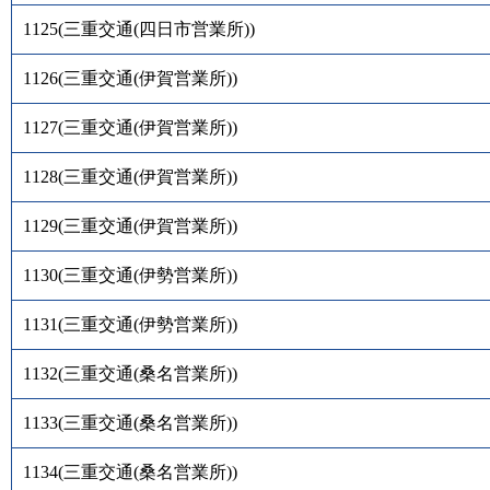
1125
(
三重交通(四日市営業所)
)
1126
(
三重交通(伊賀営業所)
)
1127
(
三重交通(伊賀営業所)
)
1128
(
三重交通(伊賀営業所)
)
1129
(
三重交通(伊賀営業所)
)
1130
(
三重交通(伊勢営業所)
)
1131
(
三重交通(伊勢営業所)
)
1132
(
三重交通(桑名営業所)
)
1133
(
三重交通(桑名営業所)
)
1134
(
三重交通(桑名営業所)
)