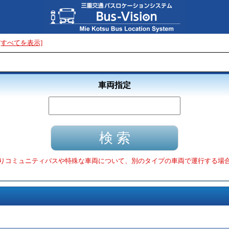
[すべてを表示]
車両指定
りコミュニティバスや特殊な車両について、別のタイプの車両で運行する場