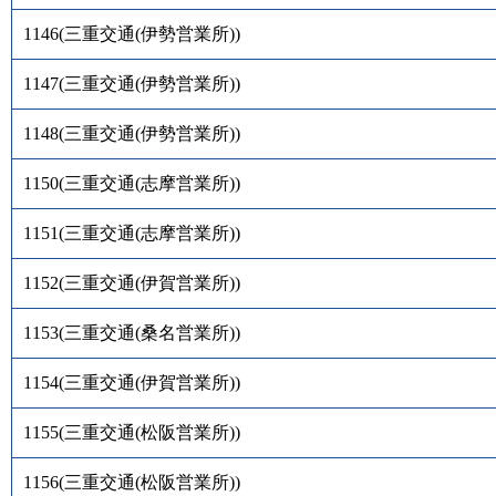
1146
(
三重交通(伊勢営業所)
)
1147
(
三重交通(伊勢営業所)
)
1148
(
三重交通(伊勢営業所)
)
1150
(
三重交通(志摩営業所)
)
1151
(
三重交通(志摩営業所)
)
1152
(
三重交通(伊賀営業所)
)
1153
(
三重交通(桑名営業所)
)
1154
(
三重交通(伊賀営業所)
)
1155
(
三重交通(松阪営業所)
)
1156
(
三重交通(松阪営業所)
)