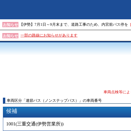
【伊勢】7月1日～9月末まで、道路工事のため、内宮前バス停を
お知らせ
一部の路線にお知らせがあります
お知らせ
車両点検等によ
車両区分
「
連節バス（ノンステップバス）
」
の車両番号
候補
1001
(
三重交通(伊勢営業所)
)