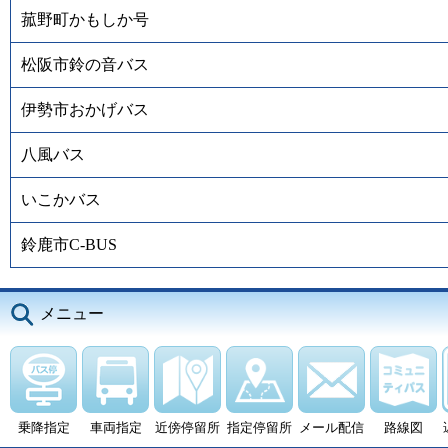
菰野町かもしか号
松阪市鈴の音バス
伊勢市おかげバス
八風バス
いこかバス
鈴鹿市C-BUS
メニュー
乗降指定
車両指定
近傍停留所
指定停留所
メール配信
路線図