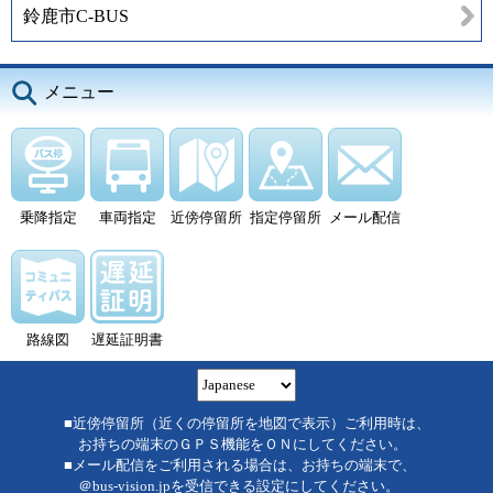
鈴鹿市C-BUS
メニュー
乗降指定
車両指定
近傍停留所
指定停留所
メール配信
路線図
遅延証明書
■近傍停留所（近くの停留所を地図で表示）ご利用時は、
お持ちの端末のＧＰＳ機能をＯＮにしてください。
■メール配信をご利用される場合は、お持ちの端末で、
＠bus-vision.jpを受信できる設定にしてください。