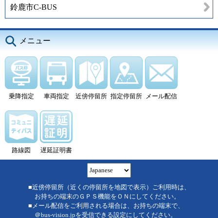
鈴鹿市C-BUS
メニュー
乗降指定
車両指定
近傍停留所
指定停留所
メール配信
路線図
遅延証明書
■近傍停留所（近くの停留所を地図で表示）ご利用時は、
お持ちの端末のＧＰＳ機能をＯＮにしてください。
■メール配信をご利用される場合は、お持ちの端末で、
＠bus-vision.jpを受信できる設定にしてください。