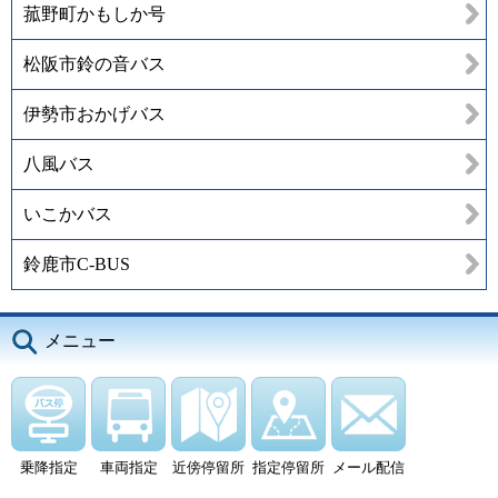
菰野町かもしか号
松阪市鈴の音バス
伊勢市おかげバス
八風バス
いこかバス
鈴鹿市C-BUS
メニュー
乗降指定
車両指定
近傍停留所
指定停留所
メール配信