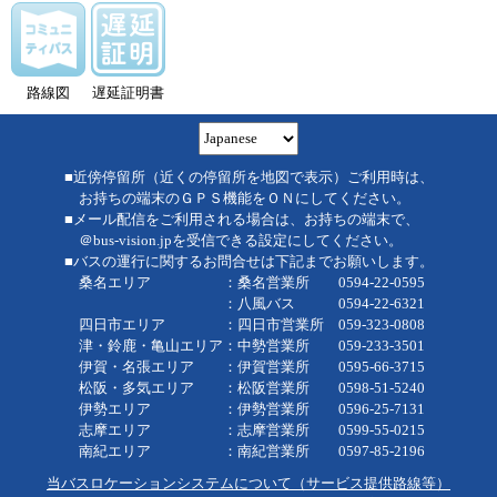
路線図
遅延証明書
■近傍停留所（近くの停留所を地図で表示）ご利用時は、
お持ちの端末のＧＰＳ機能をＯＮにしてください。
■メール配信をご利用される場合は、お持ちの端末で、
＠bus-vision.jpを受信できる設定にしてください。
■バスの運行に関するお問合せは下記までお願いします。
桑名エリア ：桑名営業所 0594-22-0595
：八風バス 0594-22-6321
四日市エリア ：四日市営業所 059-323-0808
津・鈴鹿・亀山エリア：中勢営業所 059-233-3501
伊賀・名張エリア ：伊賀営業所 0595-66-3715
松阪・多気エリア ：松阪営業所 0598-51-5240
伊勢エリア ：伊勢営業所 0596-25-7131
志摩エリア ：志摩営業所 0599-55-0215
南紀エリア ：南紀営業所 0597-85-2196
当バスロケーションシステムについて（サービス提供路線等）