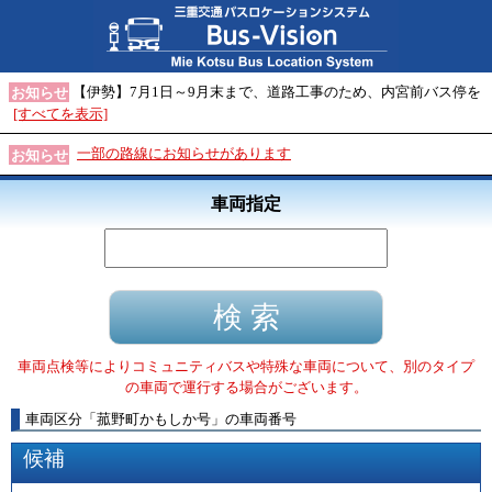
【伊勢】7月1日～9月末まで、道路工事のため、内宮前バス停を
お知らせ
[すべてを表示]
一部の路線にお知らせがあります
お知らせ
車両指定
車両点検等によりコミュニティバスや特殊な車両について、別のタイプ
の車両で運行する場合がございます。
車両区分
「
菰野町かもしか号
」
の車両番号
候補