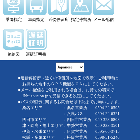
乗降指定
車両指定
近傍停留所
指定停留所
メール配信
路線図
遅延証明書
■近傍停留所（近くの停留所を地図で表示）ご利用時は、
お持ちの端末のＧＰＳ機能をＯＮにしてください。
■メール配信をご利用される場合は、お持ちの端末で、
＠bus-vision.jpを受信できる設定にしてください。
■バスの運行に関するお問合せは下記までお願いします。
桑名エリア ：桑名営業所 0594-22-0595
：八風バス 0594-22-6321
四日市エリア ：四日市営業所 059-323-0808
津・鈴鹿・亀山エリア：中勢営業所 059-233-3501
伊賀・名張エリア ：伊賀営業所 0595-66-3715
松阪・多気エリア ：松阪営業所 0598-51-5240