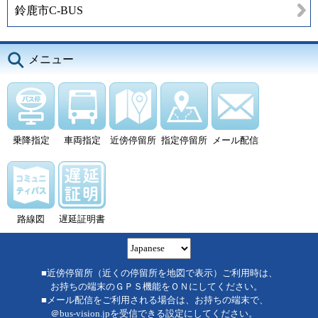
鈴鹿市C-BUS
メニュー
乗降指定
車両指定
近傍停留所
指定停留所
メール配信
路線図
遅延証明書
■近傍停留所（近くの停留所を地図で表示）ご利用時は、
お持ちの端末のＧＰＳ機能をＯＮにしてください。
■メール配信をご利用される場合は、お持ちの端末で、
＠bus-vision.jpを受信できる設定にしてください。