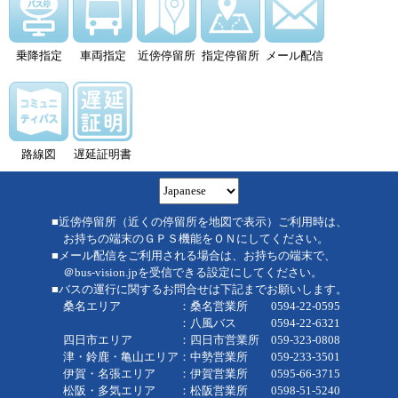
乗降指定
車両指定
近傍停留所
指定停留所
メール配信
路線図
遅延証明書
■近傍停留所（近くの停留所を地図で表示）ご利用時は、
お持ちの端末のＧＰＳ機能をＯＮにしてください。
■メール配信をご利用される場合は、お持ちの端末で、
＠bus-vision.jpを受信できる設定にしてください。
■バスの運行に関するお問合せは下記までお願いします。
桑名エリア ：桑名営業所 0594-22-0595
：八風バス 0594-22-6321
四日市エリア ：四日市営業所 059-323-0808
津・鈴鹿・亀山エリア：中勢営業所 059-233-3501
伊賀・名張エリア ：伊賀営業所 0595-66-3715
松阪・多気エリア ：松阪営業所 0598-51-5240