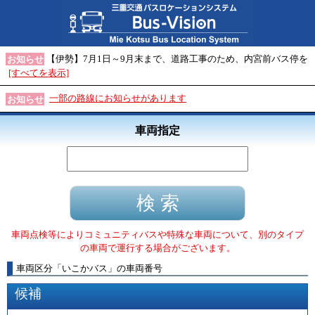
【伊勢】7月1日～9月末まで、道路工事のため、内宮前バス停を
お知らせ
[すべてを表示]
一部の路線にお知らせがあります
お知らせ
車両指定
車両点検等によりコミュニティバスや特殊な車両について、別のタイプ
の車両で運行する場合がございます。
車両区分
「
いこかバス
」
の車両番号
候補