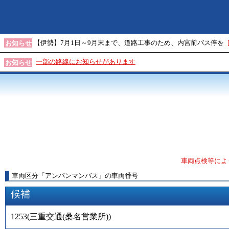
【伊勢】7月1日～9月末まで、道路工事のため、内宮前バス停を
お知らせ
一部の路線にお知らせがあります
お知らせ
車両点検等によ
車両区分
「
アンパンマンバス
」
の車両番号
候補
1253
(
三重交通(桑名営業所)
)