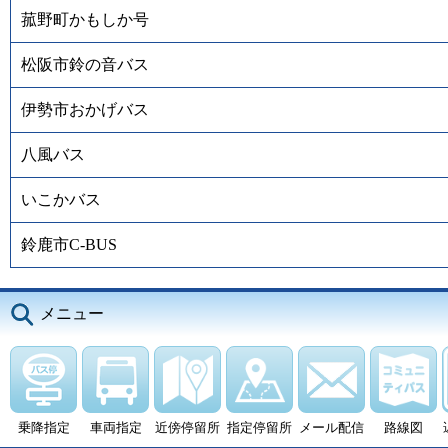
菰野町かもしか号
松阪市鈴の音バス
伊勢市おかげバス
八風バス
いこかバス
鈴鹿市C-BUS
メニュー
乗降指定
車両指定
近傍停留所
指定停留所
メール配信
路線図