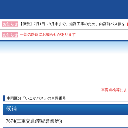
【伊勢】7月1日～9月末まで、道路工事のため、内宮前バス停を
お知らせ
一部の路線にお知らせがあります
お知らせ
車両点検等によ
車両区分
「
いこかバス
」
の車両番号
候補
7674
(
三重交通(南紀営業所)
)