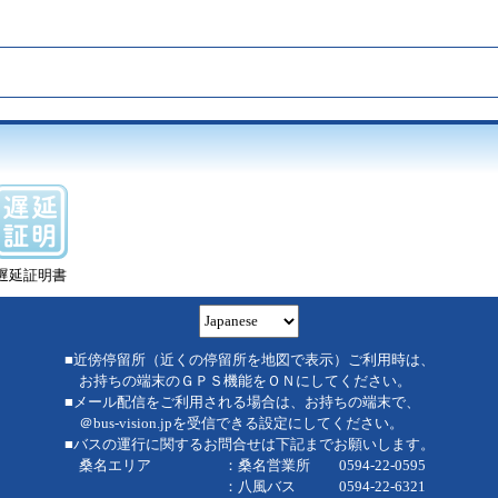
遅延証明書
■近傍停留所（近くの停留所を地図で表示）ご利用時は、
お持ちの端末のＧＰＳ機能をＯＮにしてください。
■メール配信をご利用される場合は、お持ちの端末で、
＠bus-vision.jpを受信できる設定にしてください。
■バスの運行に関するお問合せは下記までお願いします。
桑名エリア ：桑名営業所 0594-22-0595
：八風バス 0594-22-6321