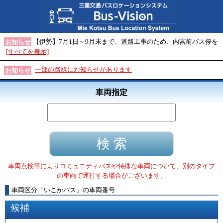
【伊勢】7月1日～9月末まで、道路工事のため、内宮前バス停を
お知らせ
[すべてを表示]
一部の路線にお知らせがあります
お知らせ
車両指定
車両点検等によりコミュニティバスや特殊な車両について、別のタイプ
の車両で運行する場合がございます。
車両区分
「
いこかバス
」
の車両番号
候補