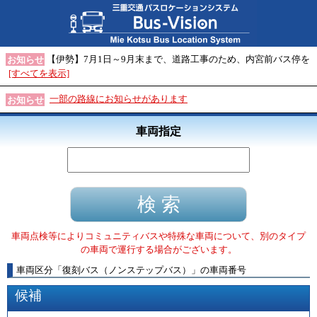
【伊勢】7月1日～9月末まで、道路工事のため、内宮前バス停を
お知らせ
[すべてを表示]
一部の路線にお知らせがあります
お知らせ
車両指定
車両点検等によりコミュニティバスや特殊な車両について、別のタイプ
の車両で運行する場合がございます。
車両区分
「
復刻バス（ノンステップバス）
」
の車両番号
候補