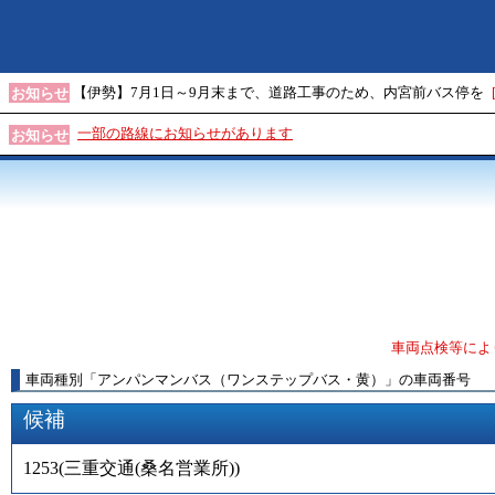
【伊勢】7月1日～9月末まで、道路工事のため、内宮前バス停を
お知らせ
一部の路線にお知らせがあります
お知らせ
車両点検等によ
車両種別
「
アンパンマンバス（ワンステップバス・黄）
」
の車両番号
候補
1253
(
三重交通(桑名営業所)
)