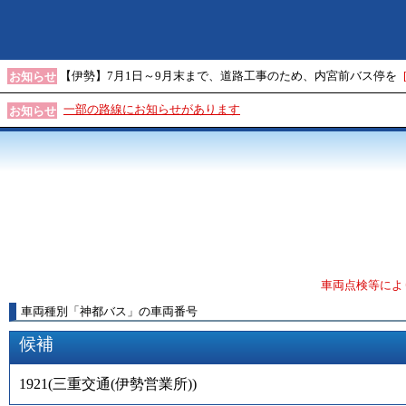
【伊勢】7月1日～9月末まで、道路工事のため、内宮前バス停を
お知らせ
一部の路線にお知らせがあります
お知らせ
車両点検等によ
車両種別
「
神都バス
」
の車両番号
候補
1921
(
三重交通(伊勢営業所)
)