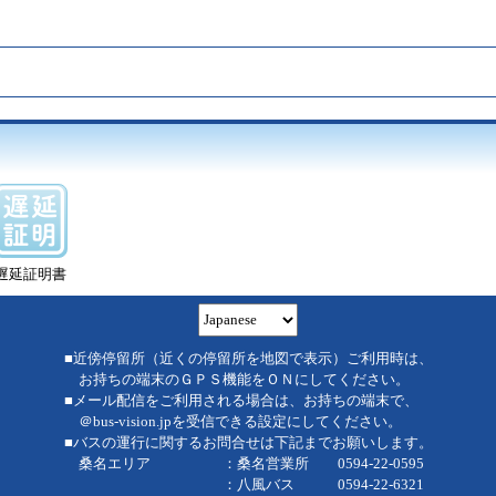
遅延証明書
■近傍停留所（近くの停留所を地図で表示）ご利用時は、
お持ちの端末のＧＰＳ機能をＯＮにしてください。
■メール配信をご利用される場合は、お持ちの端末で、
＠bus-vision.jpを受信できる設定にしてください。
■バスの運行に関するお問合せは下記までお願いします。
桑名エリア ：桑名営業所 0594-22-0595
：八風バス 0594-22-6321