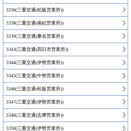
3336
(
三重交通(松阪営業所)
)
3338
(
三重交通(南紀営業所)
)
3339
(
三重交通(桑名営業所)
)
3343
(
三重交通(四日市営業所)
)
3344
(
三重交通(伊勢営業所)
)
3345
(
三重交通(中勢営業所)
)
3346
(
三重交通(松阪営業所)
)
3347
(
三重交通(伊勢営業所)
)
3348
(
三重交通(志摩営業所)
)
3350
(
三重交通(伊勢営業所)
)