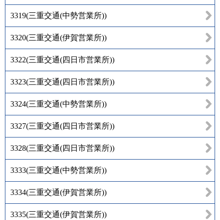
3319
(
三重交通(中勢営業所)
)
3320
(
三重交通(伊賀営業所)
)
3322
(
三重交通(四日市営業所)
)
3323
(
三重交通(四日市営業所)
)
3324
(
三重交通(中勢営業所)
)
3327
(
三重交通(四日市営業所)
)
3328
(
三重交通(四日市営業所)
)
3333
(
三重交通(中勢営業所)
)
3334
(
三重交通(伊賀営業所)
)
3335
(
三重交通(伊賀営業所)
)