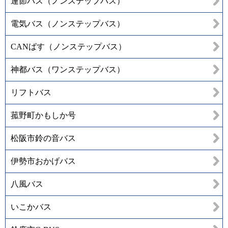
連節バス（ノンステップバス）
電気バス（ノンステップバス）
CANばす（ノンステップバス）
神都バス（ワンステップバス）
リフトバス
菰野町かもしか号
松阪市鈴の音バス
伊勢市おかげバス
八風バス
いこかバス