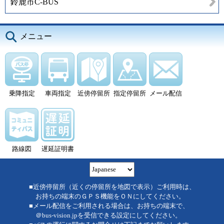
鈴鹿市C-BUS
メニュー
乗降指定
車両指定
近傍停留所
指定停留所
メール配信
路線図
遅延証明書
■近傍停留所（近くの停留所を地図で表示）ご利用時は、
お持ちの端末のＧＰＳ機能をＯＮにしてください。
■メール配信をご利用される場合は、お持ちの端末で、
＠bus-vision.jpを受信できる設定にしてください。