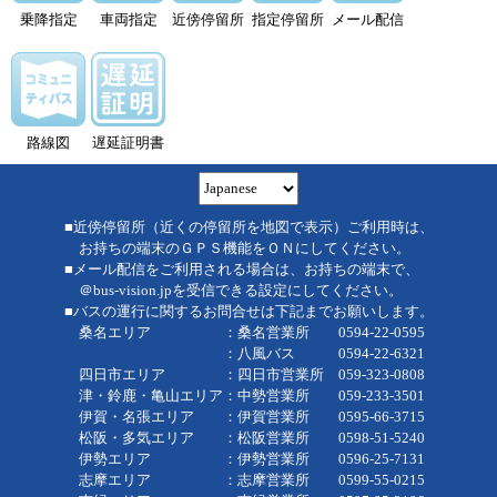
乗降指定
車両指定
近傍停留所
指定停留所
メール配信
路線図
遅延証明書
■近傍停留所（近くの停留所を地図で表示）ご利用時は、
お持ちの端末のＧＰＳ機能をＯＮにしてください。
■メール配信をご利用される場合は、お持ちの端末で、
＠bus-vision.jpを受信できる設定にしてください。
■バスの運行に関するお問合せは下記までお願いします。
桑名エリア ：桑名営業所 0594-22-0595
：八風バス 0594-22-6321
四日市エリア ：四日市営業所 059-323-0808
津・鈴鹿・亀山エリア：中勢営業所 059-233-3501
伊賀・名張エリア ：伊賀営業所 0595-66-3715
松阪・多気エリア ：松阪営業所 0598-51-5240
伊勢エリア ：伊勢営業所 0596-25-7131
志摩エリア ：志摩営業所 0599-55-0215