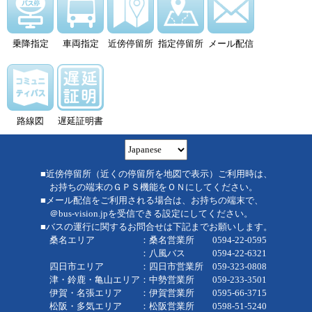
乗降指定
車両指定
近傍停留所
指定停留所
メール配信
路線図
遅延証明書
■近傍停留所（近くの停留所を地図で表示）ご利用時は、
お持ちの端末のＧＰＳ機能をＯＮにしてください。
■メール配信をご利用される場合は、お持ちの端末で、
＠bus-vision.jpを受信できる設定にしてください。
■バスの運行に関するお問合せは下記までお願いします。
桑名エリア ：桑名営業所 0594-22-0595
：八風バス 0594-22-6321
四日市エリア ：四日市営業所 059-323-0808
津・鈴鹿・亀山エリア：中勢営業所 059-233-3501
伊賀・名張エリア ：伊賀営業所 0595-66-3715
松阪・多気エリア ：松阪営業所 0598-51-5240