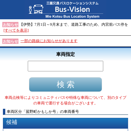
【伊勢】7月1日～9月末まで、道路工事のため、内宮前バス停を
お知らせ
[すべてを表示]
一部の路線にお知らせがあります
お知らせ
車両指定
車両点検等によりコミュニティバスや特殊な車両について、別のタイプ
の車両で運行する場合がございます。
車両区分
「
菰野町かもしか号
」
の車両番号
候補