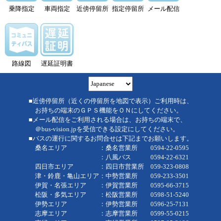
乗降指定
車両指定
近傍停留所
指定停留所
メール配信
路線図
遅延証明書
■近傍停留所（近くの停留所を地図で表示）ご利用時は、
お持ちの端末のＧＰＳ機能をＯＮにしてください。
■メール配信をご利用される場合は、お持ちの端末で、
＠bus-vision.jpを受信できる設定にしてください。
■バスの運行に関するお問合せは下記までお願いします。
桑名エリア ：桑名営業所 0594-22-0595
：八風バス 0594-22-6321
四日市エリア ：四日市営業所 059-323-0808
津・鈴鹿・亀山エリア：中勢営業所 059-233-3501
伊賀・名張エリア ：伊賀営業所 0595-66-3715
松阪・多気エリア ：松阪営業所 0598-51-5240
伊勢エリア ：伊勢営業所 0596-25-7131
志摩エリア ：志摩営業所 0599-55-0215