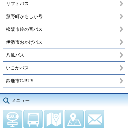
リフトバス
菰野町かもしか号
松阪市鈴の音バス
伊勢市おかげバス
八風バス
いこかバス
鈴鹿市C-BUS
メニュー