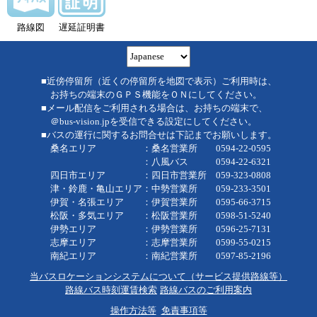
路線図
遅延証明書
■近傍停留所（近くの停留所を地図で表示）ご利用時は、
お持ちの端末のＧＰＳ機能をＯＮにしてください。
■メール配信をご利用される場合は、お持ちの端末で、
＠bus-vision.jpを受信できる設定にしてください。
■バスの運行に関するお問合せは下記までお願いします。
桑名エリア ：桑名営業所 0594-22-0595
：八風バス 0594-22-6321
四日市エリア ：四日市営業所 059-323-0808
津・鈴鹿・亀山エリア：中勢営業所 059-233-3501
伊賀・名張エリア ：伊賀営業所 0595-66-3715
松阪・多気エリア ：松阪営業所 0598-51-5240
伊勢エリア ：伊勢営業所 0596-25-7131
志摩エリア ：志摩営業所 0599-55-0215
南紀エリア ：南紀営業所 0597-85-2196
当バスロケーションシステムについて（サービス提供路線等）
路線バス時刻運賃検索
路線バスのご利用案内
操作方法等
免責事項等