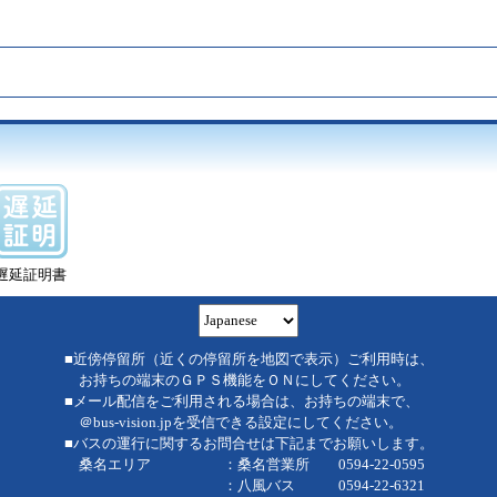
遅延証明書
■近傍停留所（近くの停留所を地図で表示）ご利用時は、
お持ちの端末のＧＰＳ機能をＯＮにしてください。
■メール配信をご利用される場合は、お持ちの端末で、
＠bus-vision.jpを受信できる設定にしてください。
■バスの運行に関するお問合せは下記までお願いします。
桑名エリア ：桑名営業所 0594-22-0595
：八風バス 0594-22-6321