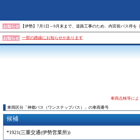
【伊勢】7月1日～9月末まで、道路工事のため、内宮前バス停を
お知らせ
一部の路線にお知らせがあります
お知らせ
車両点検等によ
車両区分
「
神都バス（ワンステップバス）
」
の車両番号
候補
*1921
(
三重交通(伊勢営業所)
)