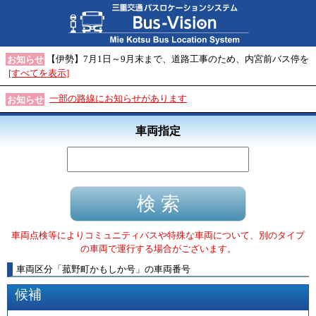
【伊勢】7月1日～9月末まで、道路工事のため、内宮前バス停を
お知らせ
[すべてを表示]
一部の路線にお知らせがあります
お知らせ
車両指定
車両点検等によりコミュニティバスや特殊な車両について、別のタイプ
の車両で運行する場合がございます。
車両区分
「
菰野町かもしか号
」
の車両番号
候補