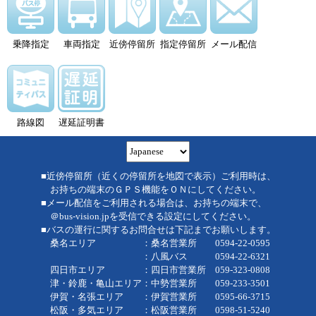
乗降指定
車両指定
近傍停留所
指定停留所
メール配信
路線図
遅延証明書
■近傍停留所（近くの停留所を地図で表示）ご利用時は、
お持ちの端末のＧＰＳ機能をＯＮにしてください。
■メール配信をご利用される場合は、お持ちの端末で、
＠bus-vision.jpを受信できる設定にしてください。
■バスの運行に関するお問合せは下記までお願いします。
桑名エリア ：桑名営業所 0594-22-0595
：八風バス 0594-22-6321
四日市エリア ：四日市営業所 059-323-0808
津・鈴鹿・亀山エリア：中勢営業所 059-233-3501
伊賀・名張エリア ：伊賀営業所 0595-66-3715
松阪・多気エリア ：松阪営業所 0598-51-5240