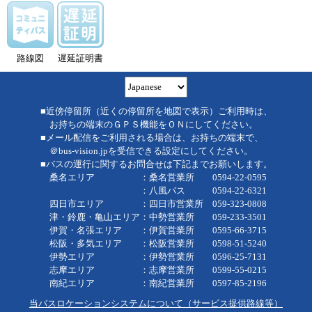
路線図
遅延証明書
■近傍停留所（近くの停留所を地図で表示）ご利用時は、
お持ちの端末のＧＰＳ機能をＯＮにしてください。
■メール配信をご利用される場合は、お持ちの端末で、
＠bus-vision.jpを受信できる設定にしてください。
■バスの運行に関するお問合せは下記までお願いします。
桑名エリア ：桑名営業所 0594-22-0595
：八風バス 0594-22-6321
四日市エリア ：四日市営業所 059-323-0808
津・鈴鹿・亀山エリア：中勢営業所 059-233-3501
伊賀・名張エリア ：伊賀営業所 0595-66-3715
松阪・多気エリア ：松阪営業所 0598-51-5240
伊勢エリア ：伊勢営業所 0596-25-7131
志摩エリア ：志摩営業所 0599-55-0215
南紀エリア ：南紀営業所 0597-85-2196
当バスロケーションシステムについて（サービス提供路線等）