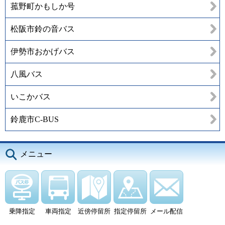
菰野町かもしか号
松阪市鈴の音バス
伊勢市おかげバス
八風バス
いこかバス
鈴鹿市C-BUS
メニュー
乗降指定
車両指定
近傍停留所
指定停留所
メール配信