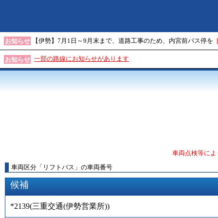
【伊勢】7月1日～9月末まで、道路工事のため、内宮前バス停を
お知らせ
一部の路線にお知らせがあります
お知らせ
車両点検等によ
車両区分
「
リフトバス
」
の車両番号
候補
*2139
(
三重交通(伊勢営業所)
)