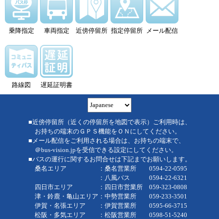
乗降指定
車両指定
近傍停留所
指定停留所
メール配信
路線図
遅延証明書
■近傍停留所（近くの停留所を地図で表示）ご利用時は、
お持ちの端末のＧＰＳ機能をＯＮにしてください。
■メール配信をご利用される場合は、お持ちの端末で、
＠bus-vision.jpを受信できる設定にしてください。
■バスの運行に関するお問合せは下記までお願いします。
桑名エリア ：桑名営業所 0594-22-0595
：八風バス 0594-22-6321
四日市エリア ：四日市営業所 059-323-0808
津・鈴鹿・亀山エリア：中勢営業所 059-233-3501
伊賀・名張エリア ：伊賀営業所 0595-66-3715
松阪・多気エリア ：松阪営業所 0598-51-5240