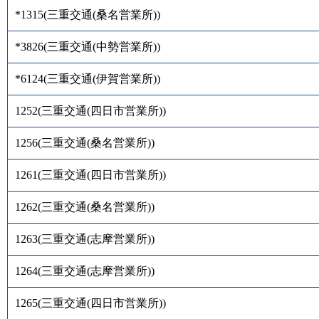
*1315
(
三重交通(桑名営業所)
)
*3826
(
三重交通(中勢営業所)
)
*6124
(
三重交通(伊賀営業所)
)
1252
(
三重交通(四日市営業所)
)
1256
(
三重交通(桑名営業所)
)
1261
(
三重交通(四日市営業所)
)
1262
(
三重交通(桑名営業所)
)
1263
(
三重交通(志摩営業所)
)
1264
(
三重交通(志摩営業所)
)
1265
(
三重交通(四日市営業所)
)