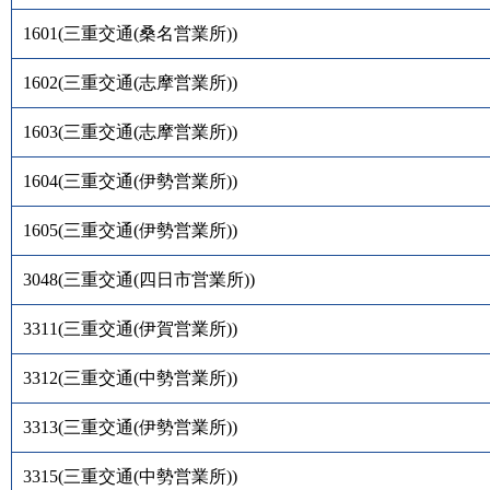
1601
(
三重交通(桑名営業所)
)
1602
(
三重交通(志摩営業所)
)
1603
(
三重交通(志摩営業所)
)
1604
(
三重交通(伊勢営業所)
)
1605
(
三重交通(伊勢営業所)
)
3048
(
三重交通(四日市営業所)
)
3311
(
三重交通(伊賀営業所)
)
3312
(
三重交通(中勢営業所)
)
3313
(
三重交通(伊勢営業所)
)
3315
(
三重交通(中勢営業所)
)