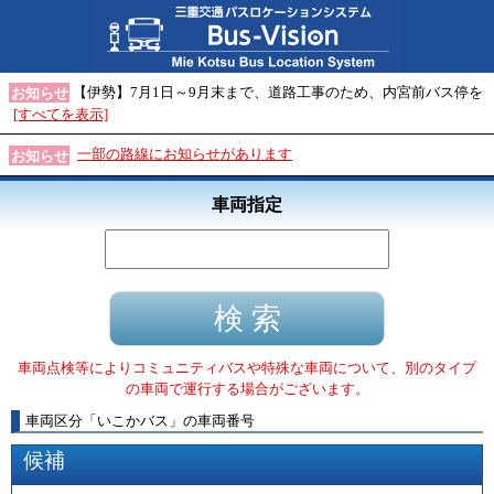
【伊勢】7月1日～9月末まで、道路工事のため、内宮前バス停を
お知らせ
[すべてを表示]
一部の路線にお知らせがあります
お知らせ
車両指定
車両点検等によりコミュニティバスや特殊な車両について、別のタイプ
の車両で運行する場合がございます。
車両区分
「
いこかバス
」
の車両番号
候補