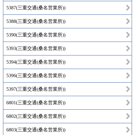
5387
(
三重交通(桑名営業所)
)
5388
(
三重交通(桑名営業所)
)
5390
(
三重交通(桑名営業所)
)
5393
(
三重交通(桑名営業所)
)
5394
(
三重交通(桑名営業所)
)
5396
(
三重交通(桑名営業所)
)
5397
(
三重交通(桑名営業所)
)
6801
(
三重交通(桑名営業所)
)
6802
(
三重交通(桑名営業所)
)
6803
(
三重交通(桑名営業所)
)