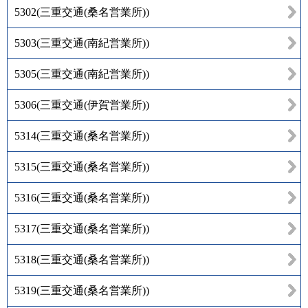
5302
(
三重交通(桑名営業所)
)
5303
(
三重交通(南紀営業所)
)
5305
(
三重交通(南紀営業所)
)
5306
(
三重交通(伊賀営業所)
)
5314
(
三重交通(桑名営業所)
)
5315
(
三重交通(桑名営業所)
)
5316
(
三重交通(桑名営業所)
)
5317
(
三重交通(桑名営業所)
)
5318
(
三重交通(桑名営業所)
)
5319
(
三重交通(桑名営業所)
)