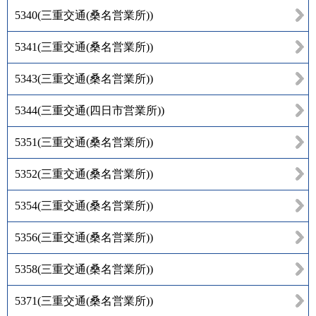
5340
(
三重交通(桑名営業所)
)
5341
(
三重交通(桑名営業所)
)
5343
(
三重交通(桑名営業所)
)
5344
(
三重交通(四日市営業所)
)
5351
(
三重交通(桑名営業所)
)
5352
(
三重交通(桑名営業所)
)
5354
(
三重交通(桑名営業所)
)
5356
(
三重交通(桑名営業所)
)
5358
(
三重交通(桑名営業所)
)
5371
(
三重交通(桑名営業所)
)