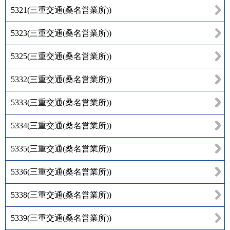
5321
(
三重交通(桑名営業所)
)
5323
(
三重交通(桑名営業所)
)
5325
(
三重交通(桑名営業所)
)
5332
(
三重交通(桑名営業所)
)
5333
(
三重交通(桑名営業所)
)
5334
(
三重交通(桑名営業所)
)
5335
(
三重交通(桑名営業所)
)
5336
(
三重交通(桑名営業所)
)
5338
(
三重交通(桑名営業所)
)
5339
(
三重交通(桑名営業所)
)