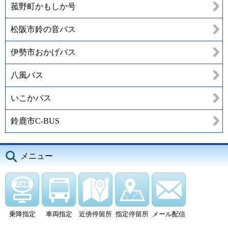
菰野町かもしか号
松阪市鈴の音バス
伊勢市おかげバス
八風バス
いこかバス
鈴鹿市C-BUS
メニュー
乗降指定
車両指定
近傍停留所
指定停留所
メール配信