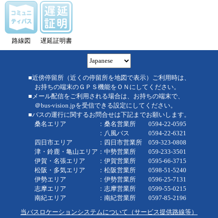
路線図
遅延証明書
■近傍停留所（近くの停留所を地図で表示）ご利用時は、
お持ちの端末のＧＰＳ機能をＯＮにしてください。
■メール配信をご利用される場合は、お持ちの端末で、
＠bus-vision.jpを受信できる設定にしてください。
■バスの運行に関するお問合せは下記までお願いします。
桑名エリア ：桑名営業所 0594-22-0595
：八風バス 0594-22-6321
四日市エリア ：四日市営業所 059-323-0808
津・鈴鹿・亀山エリア：中勢営業所 059-233-3501
伊賀・名張エリア ：伊賀営業所 0595-66-3715
松阪・多気エリア ：松阪営業所 0598-51-5240
伊勢エリア ：伊勢営業所 0596-25-7131
志摩エリア ：志摩営業所 0599-55-0215
南紀エリア ：南紀営業所 0597-85-2196
当バスロケーションシステムについて（サービス提供路線等）