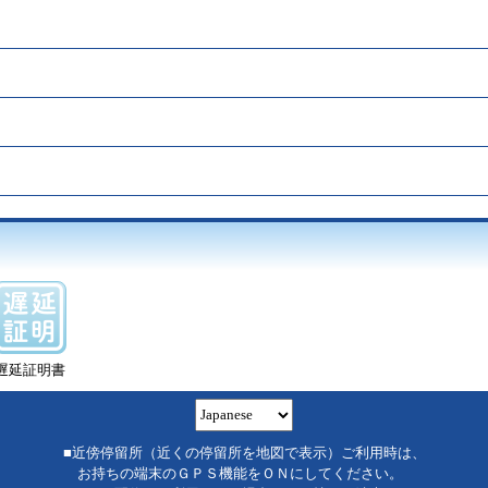
遅延証明書
■近傍停留所（近くの停留所を地図で表示）ご利用時は、
お持ちの端末のＧＰＳ機能をＯＮにしてください。