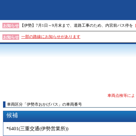
【伊勢】7月1日～9月末まで、道路工事のため、内宮前バス停を
お知らせ
一部の路線にお知らせがあります
お知らせ
車両点検等によ
車両区分
「
伊勢市おかげバス
」
の車両番号
候補
*6401
(
三重交通(伊勢営業所)
)