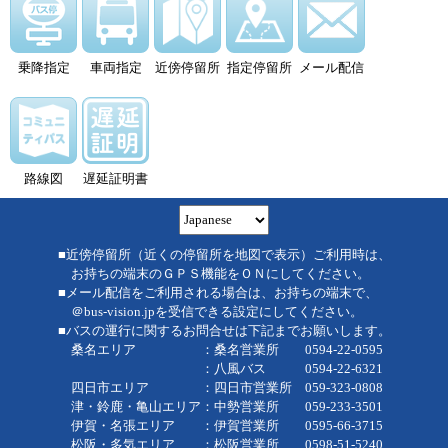
乗降指定
車両指定
近傍停留所
指定停留所
メール配信
路線図
遅延証明書
■近傍停留所（近くの停留所を地図で表示）ご利用時は、
お持ちの端末のＧＰＳ機能をＯＮにしてください。
■メール配信をご利用される場合は、お持ちの端末で、
＠bus-vision.jpを受信できる設定にしてください。
■バスの運行に関するお問合せは下記までお願いします。
桑名エリア ：桑名営業所 0594-22-0595
：八風バス 0594-22-6321
四日市エリア ：四日市営業所 059-323-0808
津・鈴鹿・亀山エリア：中勢営業所 059-233-3501
伊賀・名張エリア ：伊賀営業所 0595-66-3715
松阪・多気エリア ：松阪営業所 0598-51-5240