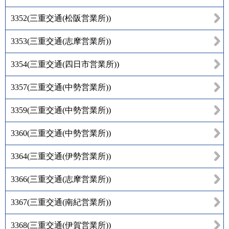
3352
(
三重交通(松阪営業所)
)
3353
(
三重交通(志摩営業所)
)
3354
(
三重交通(四日市営業所)
)
3357
(
三重交通(中勢営業所)
)
3359
(
三重交通(中勢営業所)
)
3360
(
三重交通(中勢営業所)
)
3364
(
三重交通(伊勢営業所)
)
3366
(
三重交通(志摩営業所)
)
3367
(
三重交通(南紀営業所)
)
3368
(
三重交通(伊賀営業所)
)