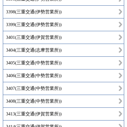
3398
(
三重交通(伊勢営業所)
)
3399
(
三重交通(伊勢営業所)
)
3401
(
三重交通(伊賀営業所)
)
3404
(
三重交通(志摩営業所)
)
3405
(
三重交通(中勢営業所)
)
3406
(
三重交通(中勢営業所)
)
3407
(
三重交通(中勢営業所)
)
3408
(
三重交通(中勢営業所)
)
3413
(
三重交通(伊賀営業所)
)
3414
(
三重交通(伊賀営業所)
)