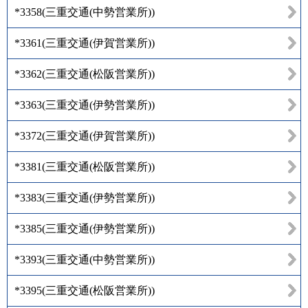
*3358
(
三重交通(中勢営業所)
)
*3361
(
三重交通(伊賀営業所)
)
*3362
(
三重交通(松阪営業所)
)
*3363
(
三重交通(伊勢営業所)
)
*3372
(
三重交通(伊賀営業所)
)
*3381
(
三重交通(松阪営業所)
)
*3383
(
三重交通(伊勢営業所)
)
*3385
(
三重交通(伊勢営業所)
)
*3393
(
三重交通(中勢営業所)
)
*3395
(
三重交通(松阪営業所)
)