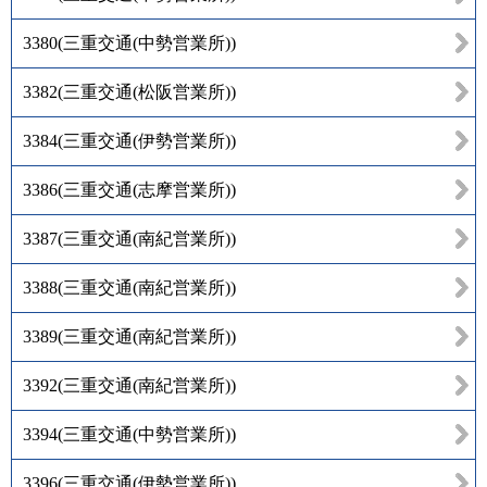
3380
(
三重交通(中勢営業所)
)
3382
(
三重交通(松阪営業所)
)
3384
(
三重交通(伊勢営業所)
)
3386
(
三重交通(志摩営業所)
)
3387
(
三重交通(南紀営業所)
)
3388
(
三重交通(南紀営業所)
)
3389
(
三重交通(南紀営業所)
)
3392
(
三重交通(南紀営業所)
)
3394
(
三重交通(中勢営業所)
)
3396
(
三重交通(伊勢営業所)
)