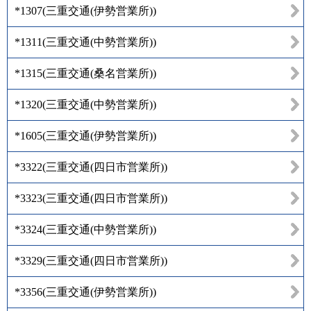
*1307
(
三重交通(伊勢営業所)
)
*1311
(
三重交通(中勢営業所)
)
*1315
(
三重交通(桑名営業所)
)
*1320
(
三重交通(中勢営業所)
)
*1605
(
三重交通(伊勢営業所)
)
*3322
(
三重交通(四日市営業所)
)
*3323
(
三重交通(四日市営業所)
)
*3324
(
三重交通(中勢営業所)
)
*3329
(
三重交通(四日市営業所)
)
*3356
(
三重交通(伊勢営業所)
)