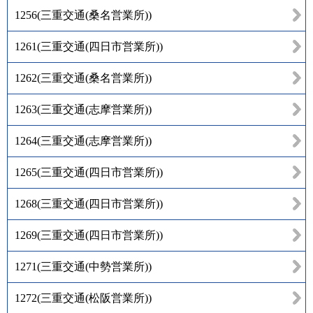
1256
(
三重交通(桑名営業所)
)
1261
(
三重交通(四日市営業所)
)
1262
(
三重交通(桑名営業所)
)
1263
(
三重交通(志摩営業所)
)
1264
(
三重交通(志摩営業所)
)
1265
(
三重交通(四日市営業所)
)
1268
(
三重交通(四日市営業所)
)
1269
(
三重交通(四日市営業所)
)
1271
(
三重交通(中勢営業所)
)
1272
(
三重交通(松阪営業所)
)