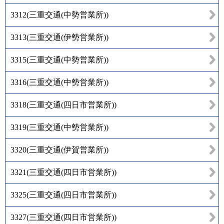
3312
(
三重交通(中勢営業所)
)
3313
(
三重交通(伊勢営業所)
)
3315
(
三重交通(中勢営業所)
)
3316
(
三重交通(中勢営業所)
)
3318
(
三重交通(四日市営業所)
)
3319
(
三重交通(中勢営業所)
)
3320
(
三重交通(伊賀営業所)
)
3321
(
三重交通(四日市営業所)
)
3325
(
三重交通(四日市営業所)
)
3327
(
三重交通(四日市営業所)
)