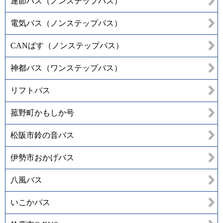
連節バス（ノンステップバス）
電気バス（ノンステップバス）
CANばす（ノンステップバス）
神都バス（ワンステップバス）
リフトバス
菰野町かもしか号
松阪市鈴の音バス
伊勢市おかげバス
八風バス
いこかバス