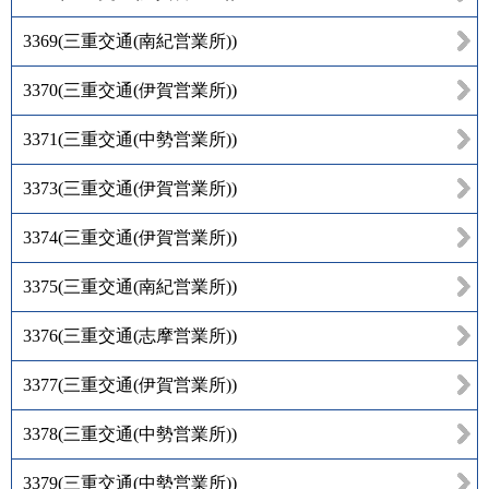
3369
(
三重交通(南紀営業所)
)
3370
(
三重交通(伊賀営業所)
)
3371
(
三重交通(中勢営業所)
)
3373
(
三重交通(伊賀営業所)
)
3374
(
三重交通(伊賀営業所)
)
3375
(
三重交通(南紀営業所)
)
3376
(
三重交通(志摩営業所)
)
3377
(
三重交通(伊賀営業所)
)
3378
(
三重交通(中勢営業所)
)
3379
(
三重交通(中勢営業所)
)