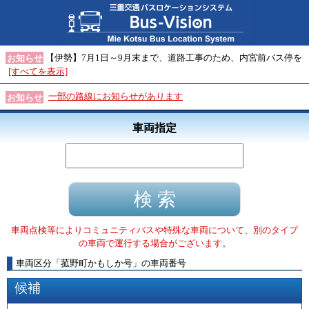
【伊勢】7月1日～9月末まで、道路工事のため、内宮前バス停を
お知らせ
[すべてを表示]
一部の路線にお知らせがあります
お知らせ
車両指定
車両点検等によりコミュニティバスや特殊な車両について、別のタイプ
の車両で運行する場合がございます。
車両区分
「
菰野町かもしか号
」
の車両番号
候補