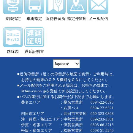
乗降指定
車両指定
近傍停留所
指定停留所
メール配信
路線図
遅延証明書
■近傍停留所（近くの停留所を地図で表示）ご利用時は、
お持ちの端末のＧＰＳ機能をＯＮにしてください。
■メール配信をご利用される場合は、お持ちの端末で、
＠bus-vision.jpを受信できる設定にしてください。
■バスの運行に関するお問合せは下記までお願いします。
桑名エリア ：桑名営業所 0594-22-0595
：八風バス 0594-22-6321
四日市エリア ：四日市営業所 059-323-0808
津・鈴鹿・亀山エリア：中勢営業所 059-233-3501
伊賀・名張エリア ：伊賀営業所 0595-66-3715
松阪・多気エリア ：松阪営業所 0598-51-5240