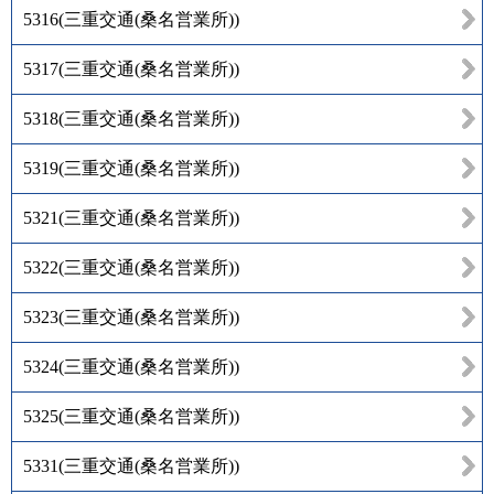
5316
(
三重交通(桑名営業所)
)
5317
(
三重交通(桑名営業所)
)
5318
(
三重交通(桑名営業所)
)
5319
(
三重交通(桑名営業所)
)
5321
(
三重交通(桑名営業所)
)
5322
(
三重交通(桑名営業所)
)
5323
(
三重交通(桑名営業所)
)
5324
(
三重交通(桑名営業所)
)
5325
(
三重交通(桑名営業所)
)
5331
(
三重交通(桑名営業所)
)