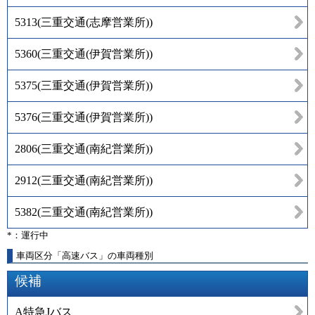
5313
(
三重交通(志摩営業所)
)
5360
(
三重交通(伊賀営業所)
)
5375
(
三重交通(伊賀営業所)
)
5376
(
三重交通(伊賀営業所)
)
2806
(
三重交通(南紀営業所)
)
2912
(
三重交通(南紀営業所)
)
5382
(
三重交通(南紀営業所)
)
*：運行中
車両区分「高速バス」の車両種別
候補
A特急Jバス