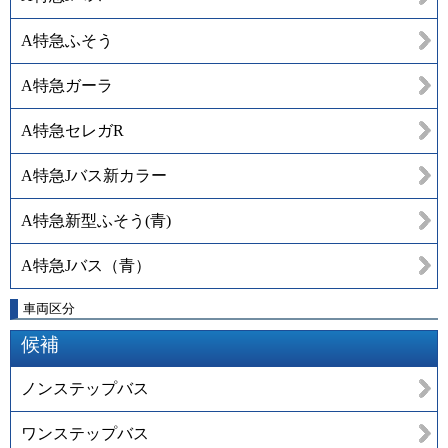
A特急ふそう
A特急ガーラ
A特急セレガR
A特急Jバス新カラー
A特急新型ふそう(青)
A特急Jバス（青）
車両区分
候補
ノンステップバス
ワンステップバス