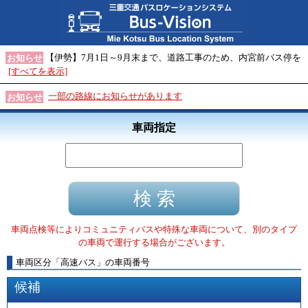
【伊勢】7月1日～9月末まで、道路工事のため、内宮前バス停を
お知らせ
[すべてを表示]
一部の路線にお知らせがあります
お知らせ
車両指定
車両点検等によりコミュニティバスや特殊な車両について、別のタイプ
の車両で運行する場合がございます。
車両区分
「
高速バス
」
の車両番号
候補