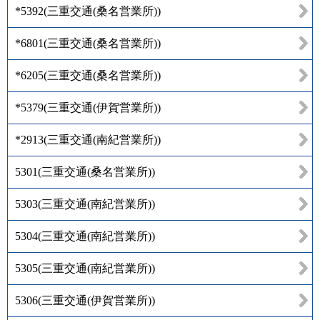
*5392
(
三重交通(桑名営業所)
)
*6801
(
三重交通(桑名営業所)
)
*6205
(
三重交通(桑名営業所)
)
*5379
(
三重交通(伊賀営業所)
)
*2913
(
三重交通(南紀営業所)
)
5301
(
三重交通(桑名営業所)
)
5303
(
三重交通(南紀営業所)
)
5304
(
三重交通(南紀営業所)
)
5305
(
三重交通(南紀営業所)
)
5306
(
三重交通(伊賀営業所)
)