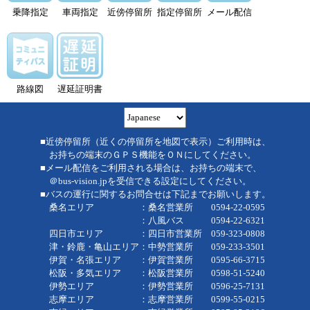
乗降指定
車両指定
近傍停留所
指定停留所
メール配信
路線図
遅延証明書
■近傍停留所（近くの停留所を地図で表示）ご利用時は、
お持ちの端末のＧＰＳ機能をＯＮにしてください。
■メール配信をご利用される場合は、お持ちの端末で、
＠bus-vision.jpを受信できる設定にしてください。
■バスの運行に関するお問合せは下記までお願いします。
桑名エリア ：桑名営業所 0594-22-0595
：八風バス 0594-22-6321
四日市エリア ：四日市営業所 059-323-0808
津・鈴鹿・亀山エリア：中勢営業所 059-233-3501
伊賀・名張エリア ：伊賀営業所 0595-66-3715
松阪・多気エリア ：松阪営業所 0598-51-5240
伊勢エリア ：伊勢営業所 0596-25-7131
志摩エリア ：志摩営業所 0599-55-0215