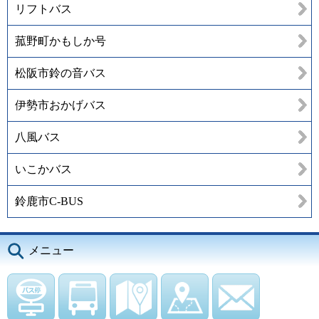
リフトバス
菰野町かもしか号
松阪市鈴の音バス
伊勢市おかげバス
八風バス
いこかバス
鈴鹿市C-BUS
メニュー