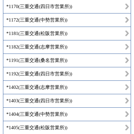
*1170
(
三重交通(四日市営業所)
)
*1172
(
三重交通(中勢営業所)
)
*1181
(
三重交通(松阪営業所)
)
*1182
(
三重交通(志摩営業所)
)
*1191
(
三重交通(桑名営業所)
)
*1192
(
三重交通(四日市営業所)
)
*1402
(
三重交通(志摩営業所)
)
*1403
(
三重交通(四日市営業所)
)
*1404
(
三重交通(中勢営業所)
)
*1405
(
三重交通(松阪営業所)
)