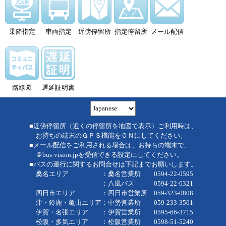
乗降指定
車両指定
近傍停留所
指定停留所
メール配信
路線図
遅延証明書
■近傍停留所（近くの停留所を地図で表示）ご利用時は、
お持ちの端末のＧＰＳ機能をＯＮにしてください。
■メール配信をご利用される場合は、お持ちの端末で、
＠bus-vision.jpを受信できる設定にしてください。
■バスの運行に関するお問合せは下記までお願いします。
桑名エリア ：桑名営業所 0594-22-0595
：八風バス 0594-22-6321
四日市エリア ：四日市営業所 059-323-0808
津・鈴鹿・亀山エリア：中勢営業所 059-233-3501
伊賀・名張エリア ：伊賀営業所 0595-66-3715
松阪・多気エリア ：松阪営業所 0598-51-5240