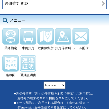
鈴鹿市C-BUS
メニュー
乗降指定
車両指定
近傍停留所
指定停留所
メール配信
路線図
遅延証明書
■近傍停留所（近くの停留所を地図で表示）ご利用時は、
お持ちの端末のＧＰＳ機能をＯＮにしてください。
■メール配信をご利用される場合は、お持ちの端末で、
＠bus-vision.jpを受信できる設定にしてください。