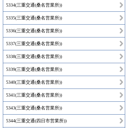
5334
(
三重交通(桑名営業所)
)
5335
(
三重交通(桑名営業所)
)
5336
(
三重交通(桑名営業所)
)
5337
(
三重交通(桑名営業所)
)
5338
(
三重交通(桑名営業所)
)
5339
(
三重交通(桑名営業所)
)
5340
(
三重交通(桑名営業所)
)
5341
(
三重交通(桑名営業所)
)
5343
(
三重交通(桑名営業所)
)
5344
(
三重交通(四日市営業所)
)