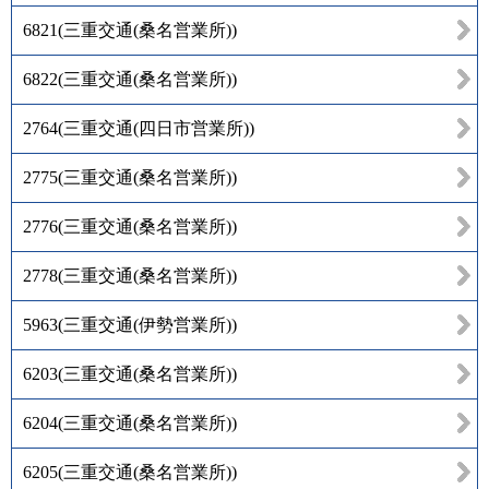
6821
(
三重交通(桑名営業所)
)
6822
(
三重交通(桑名営業所)
)
2764
(
三重交通(四日市営業所)
)
2775
(
三重交通(桑名営業所)
)
2776
(
三重交通(桑名営業所)
)
2778
(
三重交通(桑名営業所)
)
5963
(
三重交通(伊勢営業所)
)
6203
(
三重交通(桑名営業所)
)
6204
(
三重交通(桑名営業所)
)
6205
(
三重交通(桑名営業所)
)