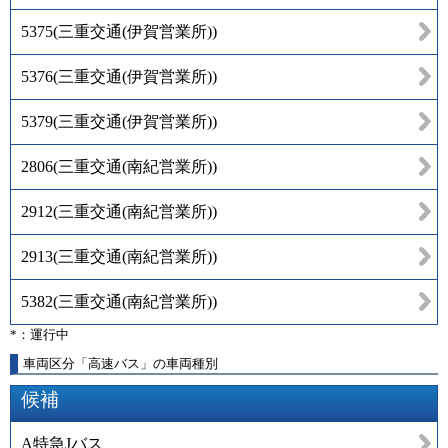
5375
(
三重交通(伊賀営業所)
)
5376
(
三重交通(伊賀営業所)
)
5379
(
三重交通(伊賀営業所)
)
2806
(
三重交通(南紀営業所)
)
2912
(
三重交通(南紀営業所)
)
2913
(
三重交通(南紀営業所)
)
5382
(
三重交通(南紀営業所)
)
*：運行中
車両区分「高速バス」の車両種別
候補
A特急Jバス