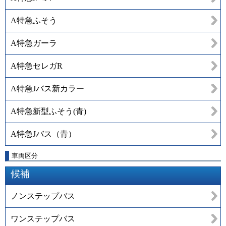
A特急ふそう
A特急ガーラ
A特急セレガR
A特急Jバス新カラー
A特急新型ふそう(青)
A特急Jバス（青）
車両区分
候補
ノンステップバス
ワンステップバス