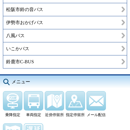
松阪市鈴の音バス
伊勢市おかげバス
八風バス
いこかバス
鈴鹿市C-BUS
メニュー
乗降指定
車両指定
近傍停留所
指定停留所
メール配信