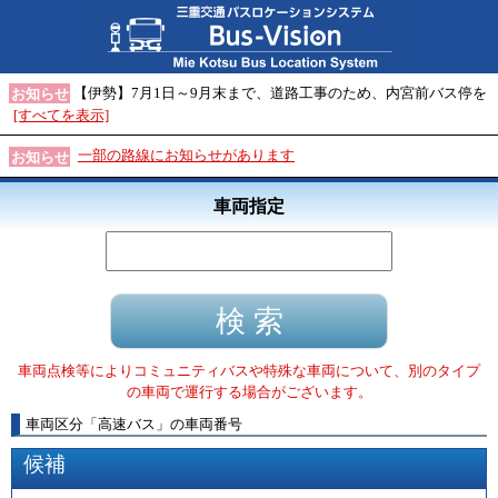
【伊勢】7月1日～9月末まで、道路工事のため、内宮前バス停を
お知らせ
[すべてを表示]
一部の路線にお知らせがあります
お知らせ
車両指定
車両点検等によりコミュニティバスや特殊な車両について、別のタイプ
の車両で運行する場合がございます。
車両区分
「
高速バス
」
の車両番号
候補