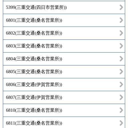
5399
(
三重交通(四日市営業所)
)
6801
(
三重交通(桑名営業所)
)
6802
(
三重交通(桑名営業所)
)
6803
(
三重交通(桑名営業所)
)
6804
(
三重交通(桑名営業所)
)
6805
(
三重交通(桑名営業所)
)
6806
(
三重交通(伊賀営業所)
)
6807
(
三重交通(伊賀営業所)
)
6810
(
三重交通(桑名営業所)
)
6811
(
三重交通(桑名営業所)
)