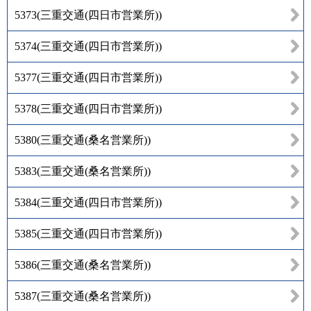
5373
(
三重交通(四日市営業所)
)
5374
(
三重交通(四日市営業所)
)
5377
(
三重交通(四日市営業所)
)
5378
(
三重交通(四日市営業所)
)
5380
(
三重交通(桑名営業所)
)
5383
(
三重交通(桑名営業所)
)
5384
(
三重交通(四日市営業所)
)
5385
(
三重交通(四日市営業所)
)
5386
(
三重交通(桑名営業所)
)
5387
(
三重交通(桑名営業所)
)