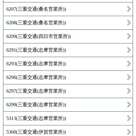
6207
(
三重交通(桑名営業所)
)
6208
(
三重交通(桑名営業所)
)
6209
(
三重交通(四日市営業所)
)
6291
(
三重交通(志摩営業所)
)
6293
(
三重交通(志摩営業所)
)
6296
(
三重交通(志摩営業所)
)
6297
(
三重交通(志摩営業所)
)
6299
(
三重交通(志摩営業所)
)
5313
(
三重交通(志摩営業所)
)
5360
(
三重交通(伊賀営業所)
)