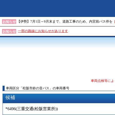
【伊勢】7月1日～9月末まで、道路工事のため、内宮前バス停を
お知らせ
一部の路線にお知らせがあります
お知らせ
車両点検等によ
車両区分
「
松阪市鈴の音バス
」
の車両番号
候補
*6496
(
三重交通(松阪営業所)
)