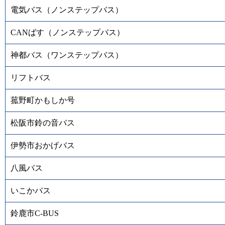
電気バス（ノンステップバス）
CANばす（ノンステップバス）
神都バス（ワンステップバス）
リフトバス
菰野町かもしか号
松阪市鈴の音バス
伊勢市おかげバス
八風バス
いこかバス
鈴鹿市C-BUS