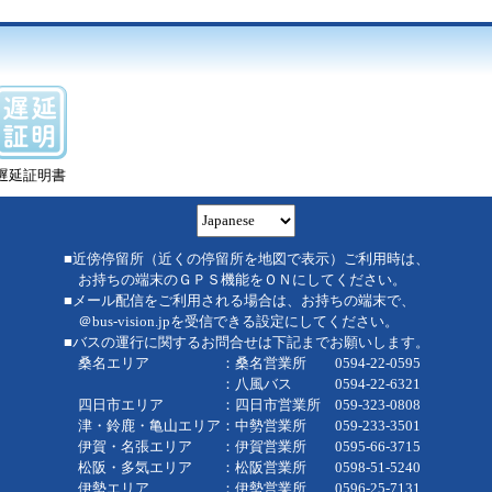
遅延証明書
■近傍停留所（近くの停留所を地図で表示）ご利用時は、
お持ちの端末のＧＰＳ機能をＯＮにしてください。
■メール配信をご利用される場合は、お持ちの端末で、
＠bus-vision.jpを受信できる設定にしてください。
■バスの運行に関するお問合せは下記までお願いします。
桑名エリア ：桑名営業所 0594-22-0595
：八風バス 0594-22-6321
四日市エリア ：四日市営業所 059-323-0808
津・鈴鹿・亀山エリア：中勢営業所 059-233-3501
伊賀・名張エリア ：伊賀営業所 0595-66-3715
松阪・多気エリア ：松阪営業所 0598-51-5240
伊勢エリア ：伊勢営業所 0596-25-7131