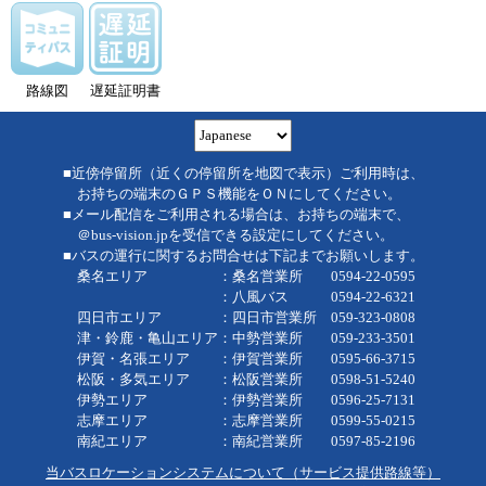
路線図
遅延証明書
■近傍停留所（近くの停留所を地図で表示）ご利用時は、
お持ちの端末のＧＰＳ機能をＯＮにしてください。
■メール配信をご利用される場合は、お持ちの端末で、
＠bus-vision.jpを受信できる設定にしてください。
■バスの運行に関するお問合せは下記までお願いします。
桑名エリア ：桑名営業所 0594-22-0595
：八風バス 0594-22-6321
四日市エリア ：四日市営業所 059-323-0808
津・鈴鹿・亀山エリア：中勢営業所 059-233-3501
伊賀・名張エリア ：伊賀営業所 0595-66-3715
松阪・多気エリア ：松阪営業所 0598-51-5240
伊勢エリア ：伊勢営業所 0596-25-7131
志摩エリア ：志摩営業所 0599-55-0215
南紀エリア ：南紀営業所 0597-85-2196
当バスロケーションシステムについて（サービス提供路線等）