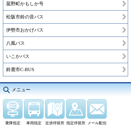
菰野町かもしか号
松阪市鈴の音バス
伊勢市おかげバス
八風バス
いこかバス
鈴鹿市C-BUS
メニュー
乗降指定
車両指定
近傍停留所
指定停留所
メール配信