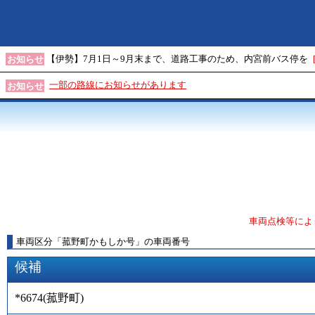
【伊勢】7月1日～9月末まで、道路工事のため、内宮前バス停を
お知らせ
一部の路線にお知らせがあります
お知らせ
車両点検等によ
車両区分
「
菰野町かもしか号
」
の車両番号
候補
*6674
(
菰野町
)