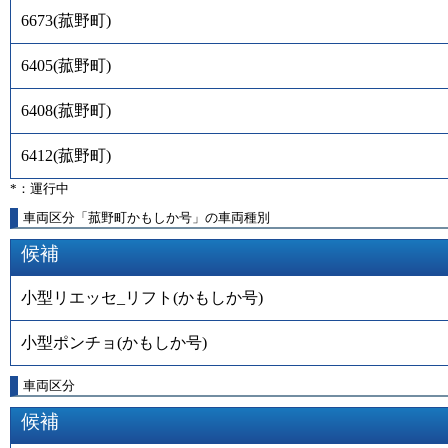
6673
(
菰野町
)
6405
(
菰野町
)
6408
(
菰野町
)
6412
(
菰野町
)
*：運行中
車両区分「菰野町かもしか号」の車両種別
候補
小型リエッセ_リフト(かもしか号)
小型ポンチョ(かもしか号)
車両区分
候補