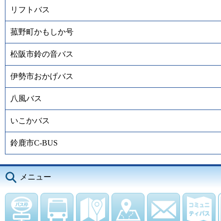
リフトバス
菰野町かもしか号
松阪市鈴の音バス
伊勢市おかげバス
八風バス
いこかバス
鈴鹿市C-BUS
メニュー