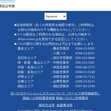
遅延証明書
■近傍停留所（近くの停留所を地図で表示）ご利用時は、
お持ちの端末のＧＰＳ機能をＯＮにしてください。
■メール配信をご利用される場合は、お持ちの端末で、
＠bus-vision.jpを受信できる設定にしてください。
■バスの運行に関するお問合せは下記までお願いします。
桑名エリア ：桑名営業所 0594-22-0595
：八風バス 0594-22-6321
四日市エリア ：四日市営業所 059-323-0808
津・鈴鹿・亀山エリア：中勢営業所 059-233-3501
伊賀・名張エリア ：伊賀営業所 0595-66-3715
松阪・多気エリア ：松阪営業所 0598-51-5240
伊勢エリア ：伊勢営業所 0596-25-7131
志摩エリア ：志摩営業所 0599-55-0215
南紀エリア ：南紀営業所 0597-85-2196
当バスロケーションシステムについて（サービス提供路線等）
路線バス時刻運賃検索
路線バスのご利用案内
操作方法等
免責事項等
Copyright(c) 2020-, Ryobi Systems Co.,Ltd. All Rights Reserved.