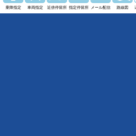
乗降指定
車両指定
近傍停留所
指定停留所
メール配信
路線図