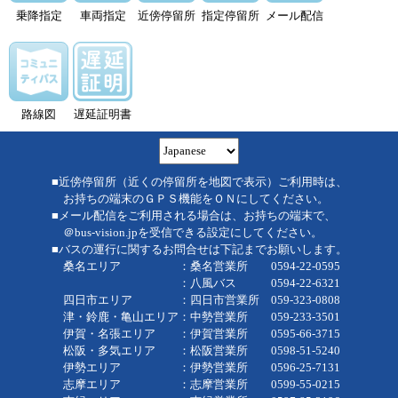
乗降指定
車両指定
近傍停留所
指定停留所
メール配信
路線図
遅延証明書
■近傍停留所（近くの停留所を地図で表示）ご利用時は、
お持ちの端末のＧＰＳ機能をＯＮにしてください。
■メール配信をご利用される場合は、お持ちの端末で、
＠bus-vision.jpを受信できる設定にしてください。
■バスの運行に関するお問合せは下記までお願いします。
桑名エリア ：桑名営業所 0594-22-0595
：八風バス 0594-22-6321
四日市エリア ：四日市営業所 059-323-0808
津・鈴鹿・亀山エリア：中勢営業所 059-233-3501
伊賀・名張エリア ：伊賀営業所 0595-66-3715
松阪・多気エリア ：松阪営業所 0598-51-5240
伊勢エリア ：伊勢営業所 0596-25-7131
志摩エリア ：志摩営業所 0599-55-0215