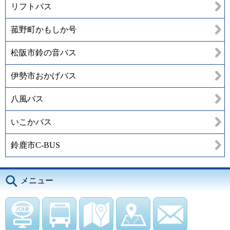
リフトバス
菰野町かもしか号
松阪市鈴の音バス
伊勢市おかげバス
八風バス
いこかバス
鈴鹿市C-BUS
メニュー