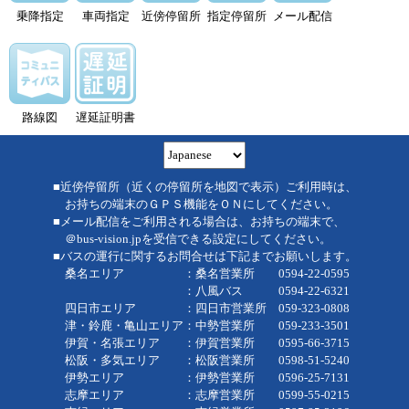
乗降指定
車両指定
近傍停留所
指定停留所
メール配信
路線図
遅延証明書
■近傍停留所（近くの停留所を地図で表示）ご利用時は、
お持ちの端末のＧＰＳ機能をＯＮにしてください。
■メール配信をご利用される場合は、お持ちの端末で、
＠bus-vision.jpを受信できる設定にしてください。
■バスの運行に関するお問合せは下記までお願いします。
桑名エリア ：桑名営業所 0594-22-0595
：八風バス 0594-22-6321
四日市エリア ：四日市営業所 059-323-0808
津・鈴鹿・亀山エリア：中勢営業所 059-233-3501
伊賀・名張エリア ：伊賀営業所 0595-66-3715
松阪・多気エリア ：松阪営業所 0598-51-5240
伊勢エリア ：伊勢営業所 0596-25-7131
志摩エリア ：志摩営業所 0599-55-0215