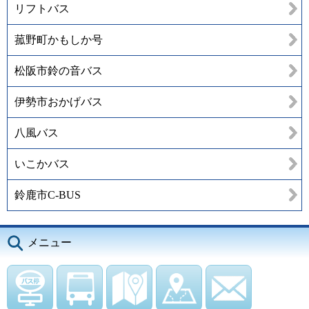
リフトバス
菰野町かもしか号
松阪市鈴の音バス
伊勢市おかげバス
八風バス
いこかバス
鈴鹿市C-BUS
メニュー