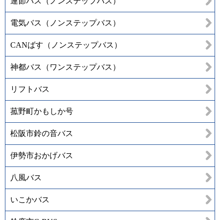
連節バス（ノンステップバス）
電気バス（ノンステップバス）
CANばす（ノンステップバス）
神都バス（ワンステップバス）
リフトバス
菰野町かもしか号
松阪市鈴の音バス
伊勢市おかげバス
八風バス
いこかバス