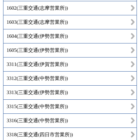
1602
(
三重交通(志摩営業所)
)
1603
(
三重交通(志摩営業所)
)
1604
(
三重交通(伊勢営業所)
)
1605
(
三重交通(伊勢営業所)
)
3311
(
三重交通(伊賀営業所)
)
3312
(
三重交通(中勢営業所)
)
3313
(
三重交通(伊勢営業所)
)
3315
(
三重交通(中勢営業所)
)
3316
(
三重交通(中勢営業所)
)
3318
(
三重交通(四日市営業所)
)