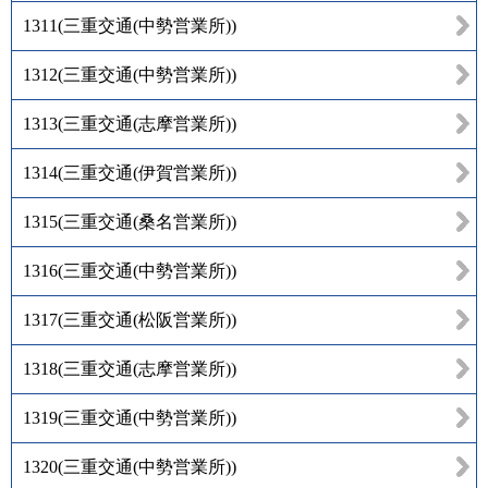
1311
(
三重交通(中勢営業所)
)
1312
(
三重交通(中勢営業所)
)
1313
(
三重交通(志摩営業所)
)
1314
(
三重交通(伊賀営業所)
)
1315
(
三重交通(桑名営業所)
)
1316
(
三重交通(中勢営業所)
)
1317
(
三重交通(松阪営業所)
)
1318
(
三重交通(志摩営業所)
)
1319
(
三重交通(中勢営業所)
)
1320
(
三重交通(中勢営業所)
)