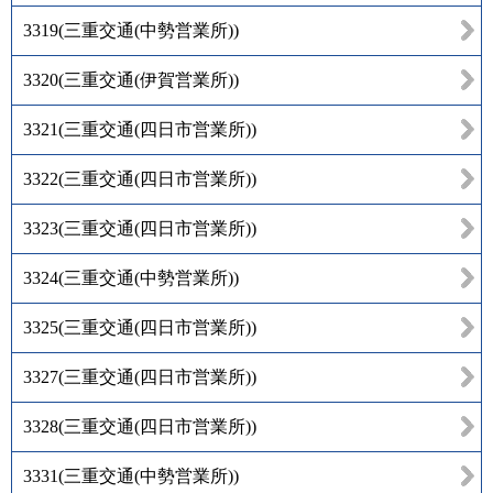
3319
(
三重交通(中勢営業所)
)
3320
(
三重交通(伊賀営業所)
)
3321
(
三重交通(四日市営業所)
)
3322
(
三重交通(四日市営業所)
)
3323
(
三重交通(四日市営業所)
)
3324
(
三重交通(中勢営業所)
)
3325
(
三重交通(四日市営業所)
)
3327
(
三重交通(四日市営業所)
)
3328
(
三重交通(四日市営業所)
)
3331
(
三重交通(中勢営業所)
)