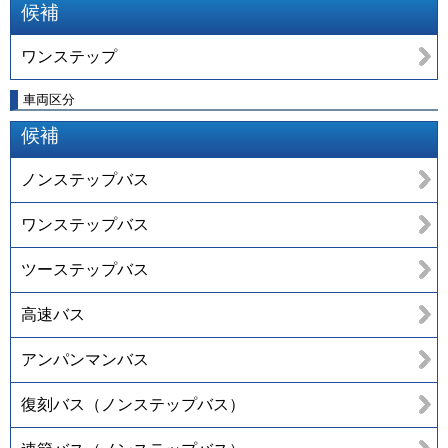
候補
ワンステップ
車両区分
候補
ノンステップバス
ワンステップバス
ツーステップバス
高速バス
アンパンマンバス
復刻バス（ノンステップバス）