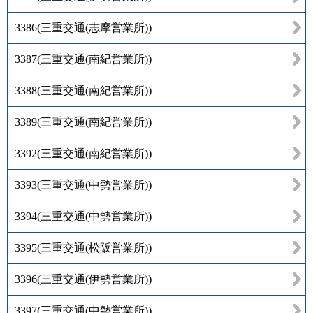
3386
(
三重交通(志摩営業所)
)
3387
(
三重交通(南紀営業所)
)
3388
(
三重交通(南紀営業所)
)
3389
(
三重交通(南紀営業所)
)
3392
(
三重交通(南紀営業所)
)
3393
(
三重交通(中勢営業所)
)
3394
(
三重交通(中勢営業所)
)
3395
(
三重交通(松阪営業所)
)
3396
(
三重交通(伊勢営業所)
)
3397
(
三重交通(中勢営業所)
)