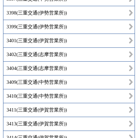
3398
(
三重交通(伊勢営業所)
)
3399
(
三重交通(伊勢営業所)
)
3401
(
三重交通(伊賀営業所)
)
3402
(
三重交通(志摩営業所)
)
3404
(
三重交通(志摩営業所)
)
3409
(
三重交通(中勢営業所)
)
3410
(
三重交通(中勢営業所)
)
3411
(
三重交通(伊賀営業所)
)
3413
(
三重交通(伊賀営業所)
)
3414
(
三重交通(伊賀営業所)
)