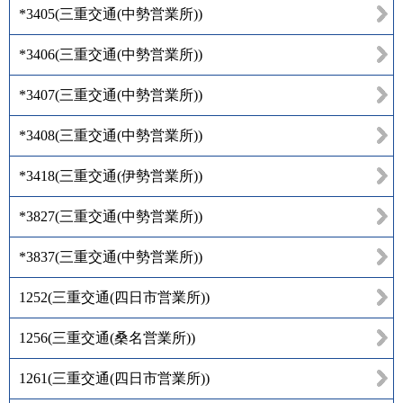
*3405
(
三重交通(中勢営業所)
)
*3406
(
三重交通(中勢営業所)
)
*3407
(
三重交通(中勢営業所)
)
*3408
(
三重交通(中勢営業所)
)
*3418
(
三重交通(伊勢営業所)
)
*3827
(
三重交通(中勢営業所)
)
*3837
(
三重交通(中勢営業所)
)
1252
(
三重交通(四日市営業所)
)
1256
(
三重交通(桑名営業所)
)
1261
(
三重交通(四日市営業所)
)