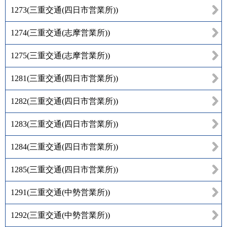
1273
(
三重交通(四日市営業所)
)
1274
(
三重交通(志摩営業所)
)
1275
(
三重交通(志摩営業所)
)
1281
(
三重交通(四日市営業所)
)
1282
(
三重交通(四日市営業所)
)
1283
(
三重交通(四日市営業所)
)
1284
(
三重交通(四日市営業所)
)
1285
(
三重交通(四日市営業所)
)
1291
(
三重交通(中勢営業所)
)
1292
(
三重交通(中勢営業所)
)