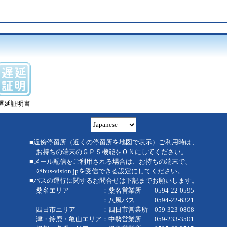
遅延証明書
■近傍停留所（近くの停留所を地図で表示）ご利用時は、
お持ちの端末のＧＰＳ機能をＯＮにしてください。
■メール配信をご利用される場合は、お持ちの端末で、
＠bus-vision.jpを受信できる設定にしてください。
■バスの運行に関するお問合せは下記までお願いします。
桑名エリア ：桑名営業所 0594-22-0595
：八風バス 0594-22-6321
四日市エリア ：四日市営業所 059-323-0808
津・鈴鹿・亀山エリア：中勢営業所 059-233-3501