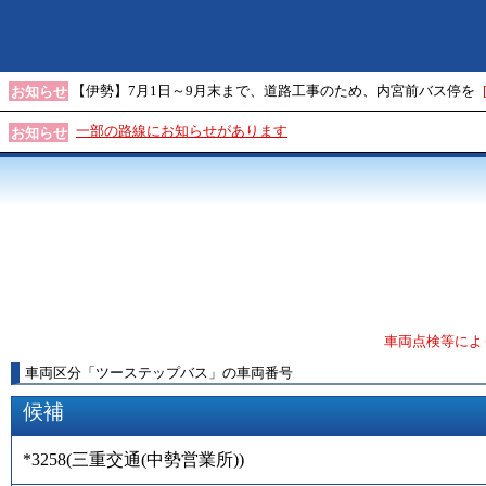
【伊勢】7月1日～9月末まで、道路工事のため、内宮前バス停を
お知らせ
一部の路線にお知らせがあります
お知らせ
車両点検等によ
車両区分
「
ツーステップバス
」
の車両番号
候補
*3258
(
三重交通(中勢営業所)
)