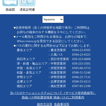
路線図
遅延証明書
■近傍停留所（近くの停留所を地図で表示）ご利用時は、
お持ちの端末のＧＰＳ機能をＯＮにしてください。
■メール配信をご利用される場合は、お持ちの端末で、
＠bus-vision.jpを受信できる設定にしてください。
■バスの運行に関するお問合せは下記までお願いします。
桑名エリア ：桑名営業所 0594-22-0595
：八風バス 0594-22-6321
四日市エリア ：四日市営業所 059-323-0808
津・鈴鹿・亀山エリア：中勢営業所 059-233-3501
伊賀・名張エリア ：伊賀営業所 0595-66-3715
松阪・多気エリア ：松阪営業所 0598-51-5240
伊勢エリア ：伊勢営業所 0596-25-7131
志摩エリア ：志摩営業所 0599-55-0215
南紀エリア ：南紀営業所 0597-85-2196
当バスロケーションシステムについて（サービス提供路線等）
路線バス時刻運賃検索
路線バスのご利用案内
操作方法等
免責事項等