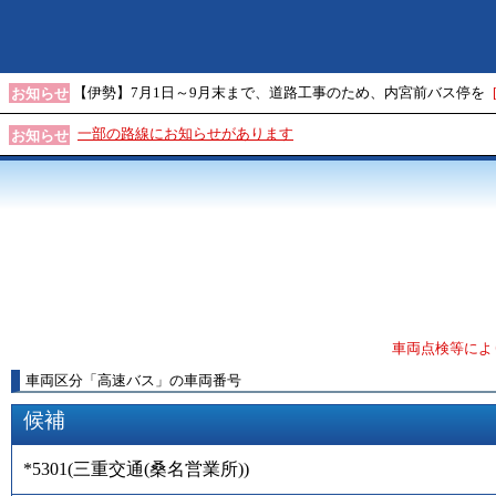
【伊勢】7月1日～9月末まで、道路工事のため、内宮前バス停を
お知らせ
一部の路線にお知らせがあります
お知らせ
車両点検等によ
車両区分
「
高速バス
」
の車両番号
候補
*5301
(
三重交通(桑名営業所)
)