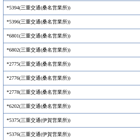
*5394
(
三重交通(桑名営業所)
)
*5396
(
三重交通(桑名営業所)
)
*6801
(
三重交通(桑名営業所)
)
*6802
(
三重交通(桑名営業所)
)
*2775
(
三重交通(桑名営業所)
)
*2776
(
三重交通(桑名営業所)
)
*2778
(
三重交通(桑名営業所)
)
*6202
(
三重交通(桑名営業所)
)
*5375
(
三重交通(伊賀営業所)
)
*5376
(
三重交通(伊賀営業所)
)