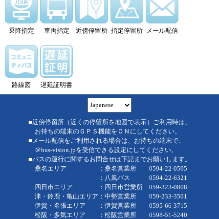
乗降指定
車両指定
近傍停留所
指定停留所
メール配信
路線図
遅延証明書
■近傍停留所（近くの停留所を地図で表示）ご利用時は、
お持ちの端末のＧＰＳ機能をＯＮにしてください。
■メール配信をご利用される場合は、お持ちの端末で、
＠bus-vision.jpを受信できる設定にしてください。
■バスの運行に関するお問合せは下記までお願いします。
桑名エリア ：桑名営業所 0594-22-0595
：八風バス 0594-22-6321
四日市エリア ：四日市営業所 059-323-0808
津・鈴鹿・亀山エリア：中勢営業所 059-233-3501
伊賀・名張エリア ：伊賀営業所 0595-66-3715
松阪・多気エリア ：松阪営業所 0598-51-5240