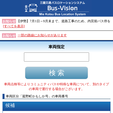
【伊勢】7月1日～9月末まで、道路工事のため、内宮前バス停を
お知らせ
[すべてを表示]
一部の路線にお知らせがあります
お知らせ
車両指定
車両点検等によりコミュニティバスや特殊な車両について、別のタイプ
の車両で運行する場合がございます。
車両区分
「
菰野町かもしか号
」
の車両番号
候補