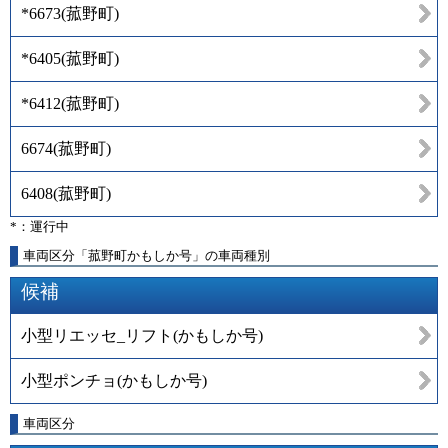
*6673
(
菰野町
)
*6405
(
菰野町
)
*6412
(
菰野町
)
6674
(
菰野町
)
6408
(
菰野町
)
*：運行中
車両区分「菰野町かもしか号」の車両種別
候補
小型リエッセ_リフト(かもしか号)
小型ポンチョ(かもしか号)
車両区分