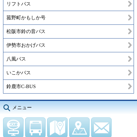
リフトバス
菰野町かもしか号
松阪市鈴の音バス
伊勢市おかげバス
八風バス
いこかバス
鈴鹿市C-BUS
メニュー