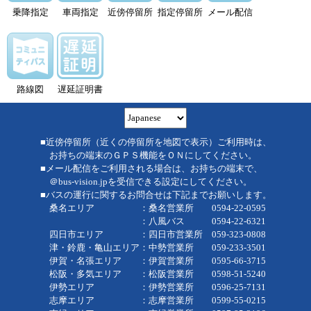
乗降指定
車両指定
近傍停留所
指定停留所
メール配信
路線図
遅延証明書
■近傍停留所（近くの停留所を地図で表示）ご利用時は、
お持ちの端末のＧＰＳ機能をＯＮにしてください。
■メール配信をご利用される場合は、お持ちの端末で、
＠bus-vision.jpを受信できる設定にしてください。
■バスの運行に関するお問合せは下記までお願いします。
桑名エリア ：桑名営業所 0594-22-0595
：八風バス 0594-22-6321
四日市エリア ：四日市営業所 059-323-0808
津・鈴鹿・亀山エリア：中勢営業所 059-233-3501
伊賀・名張エリア ：伊賀営業所 0595-66-3715
松阪・多気エリア ：松阪営業所 0598-51-5240
伊勢エリア ：伊勢営業所 0596-25-7131
志摩エリア ：志摩営業所 0599-55-0215